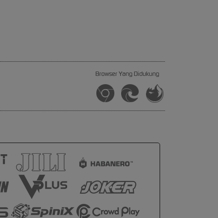
Browser Yang Didukung