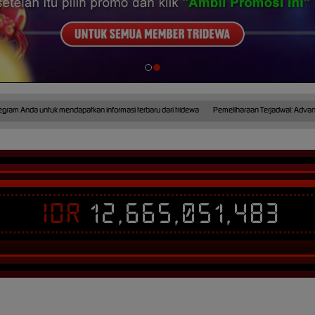
ntuk mendapatkan informasi terbaru dari tridewa
Pemeliharaan Terjadwal: AdvantPlay Min
IDR
12,665,051,483