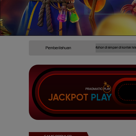
ername Telegram Resmi tridewa @BANDARSLOTGACOR Mohon di simpan di kontak telegram Anda u
Pemberitahuan
JACKPOT
PLAY