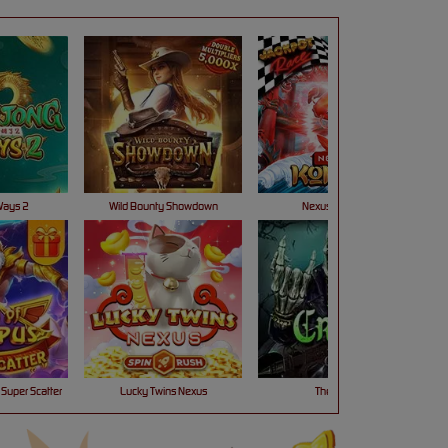
Ways 2
Wild Bounty Showdown
Nexus Koi Gate
Super Scatter
Lucky Twins Nexus
The Crypt